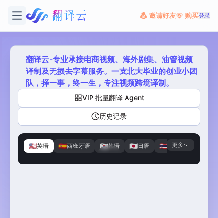
邀请好友
购买
登录
翻译云-专业承接电商视频、海外剧集、油管视频
译制及无损去字幕服务。一支北大毕业的创业小团
队，择一事，终一生，专注视频跨境译制。
VIP 批量翻译 Agent
历史记录
更多
🇺🇸
🇪🇸
🇰🇷
🇯🇵
🇹🇭
🇭🇰
英语
西班牙语
韩语
日语
泰语
粤语
原视频
译制剧
版权归内容方所有