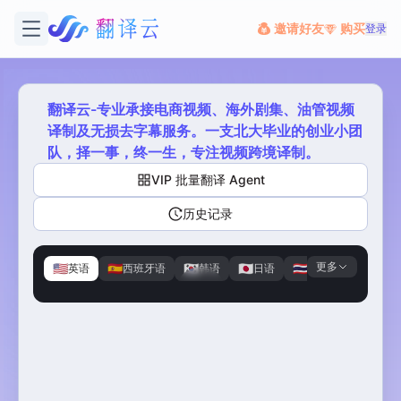
邀请好友
购买
登录
翻译云-专业承接电商视频、海外剧集、油管视频
译制及无损去字幕服务。一支北大毕业的创业小团
队，择一事，终一生，专注视频跨境译制。
VIP 批量翻译 Agent
历史记录
更多
🇺🇸
🇪🇸
🇰🇷
🇯🇵
🇹🇭
🇭🇰
英语
西班牙语
韩语
日语
泰语
粤语
原视频
译制剧
版权归内容方所有