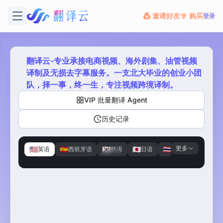
邀请好友
购买
登录
翻译云-专业承接电商视频、海外剧集、油管视频
译制及无损去字幕服务。一支北大毕业的创业小团
队，择一事，终一生，专注视频跨境译制。
VIP 批量翻译 Agent
历史记录
更多
🇺🇸
🇪🇸
🇰🇷
🇯🇵
🇹🇭
🇭🇰
英语
西班牙语
韩语
日语
泰语
粤语
原视频
译制剧
版权归内容方所有