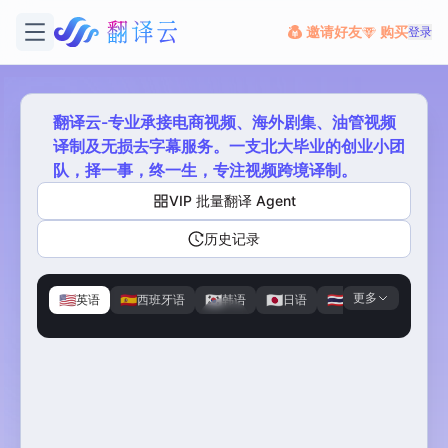
邀请好友
购买
登录
翻译云-专业承接电商视频、海外剧集、油管视频
译制及无损去字幕服务。一支北大毕业的创业小团
队，择一事，终一生，专注视频跨境译制。
VIP 批量翻译 Agent
历史记录
更多
🇺🇸
🇪🇸
🇰🇷
🇯🇵
🇹🇭
🇭🇰
英语
西班牙语
韩语
日语
泰语
粤语
原视频
译制剧
版权归内容方所有